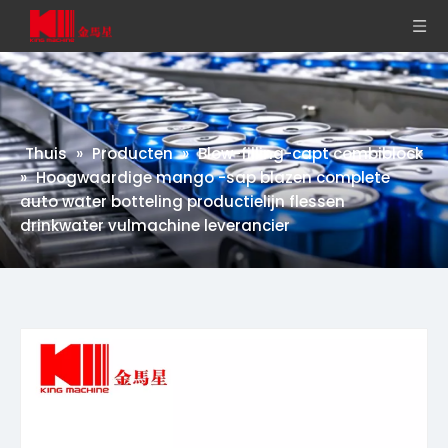
Thuis
»
Producten
»
Blow-filling-capt combiblock
»
Hoogwaardige mango -sap blazen complete
auto water botteling productielijn flessen
drinkwater vulmachine leverancier