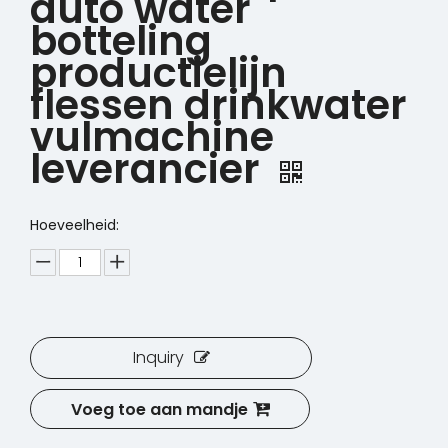
auto water
botteling
productielijn
flessen drinkwater
vulmachine
leverancier
Hoeveelheid:
Inquiry
Voeg toe aan mandje