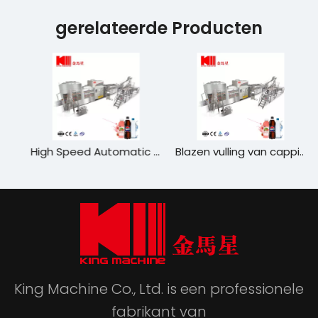
gerelateerde Producten
k blaasvulling aftapmachine
High Speed ​​Automatic Blowing Filling Fapping Packaging Machine
Blazen vulling van capping combiblock sap vulmachine
King Machine Co., Ltd. is een professionele
fabrikant van