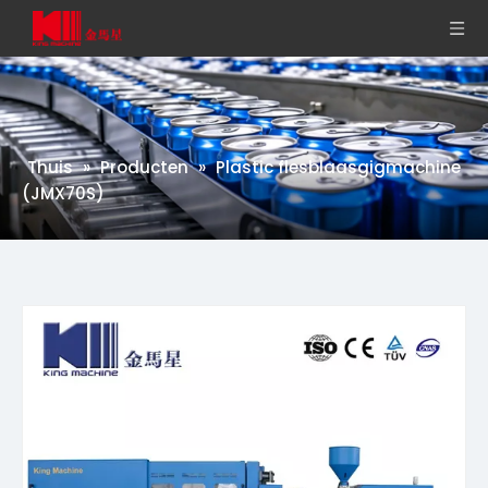
Thuis
»
Producten
»
Plastic flesblaasgigmachine
(JMX70S)