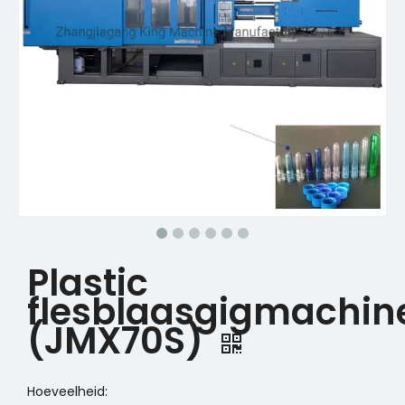
Plastic
flesblaasgigmachin
(JMX70S)
Hoeveelheid: